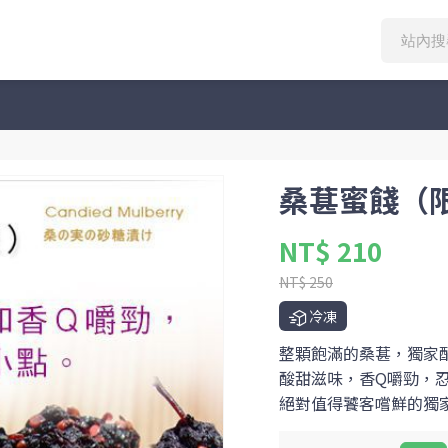
桑葚蜜餞（
NT$ 210
NT$ 250
冷凍
整顆飽滿的桑葚，獨家
酸甜滋味，香Q嚼勁，
絕對值得饕客嚐鮮的獨