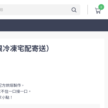
0
限冷凍宅配寄送）
配方烘焙製作，
忍不住一口接一口。
家小點！