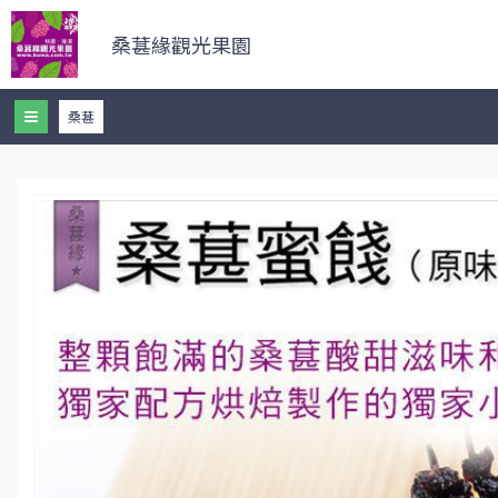
桑葚緣觀光果園
桑葚