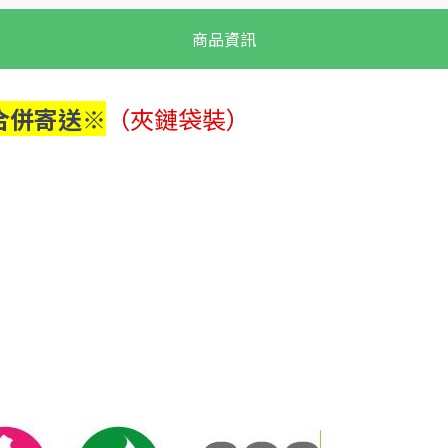
商品資訊
合併寄送※
（夾鏈袋裝）